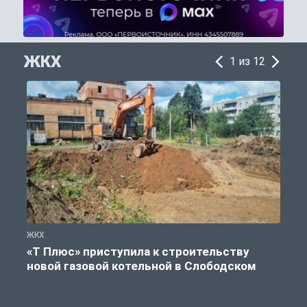
ЖКХ
1 из 12
ЖКХ
Ж
«Т Плюс» приступила к строительству
новой газовой котельной в Слободском