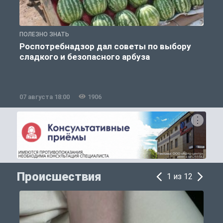
ПОЛЕЗНО ЗНАТЬ
П
Роспотребнадзор дал советы по выбору
сладкого и безопасного арбуза
07 августа 18:00
1906
0
Происшествия
1 из 12