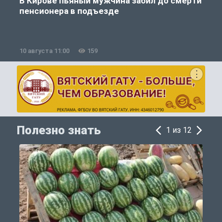
В Кирове пьяный мужчина забил до смерти
пенсионера в подъезде
10 августа 11:00
159
1
Полезно знать
1 из 12