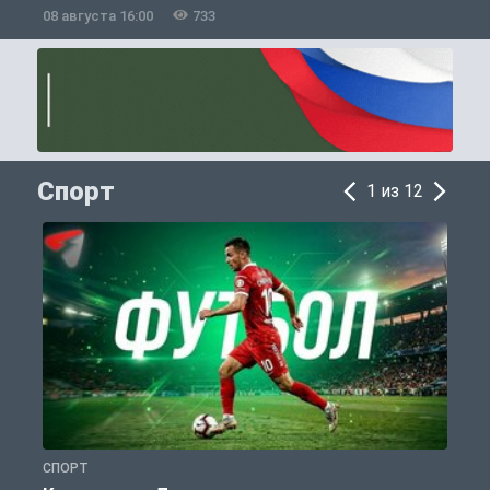
08 августа 16:00
733
0
Спорт
1 из 12
СПОРТ
С