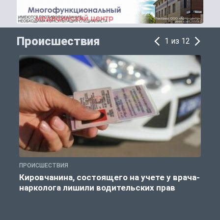
Происшествия
1 из 12
ПРОИСШЕСТВИЯ
П
Кировчанина, состоящего на учете у врача-
нарколога лишили водительских прав