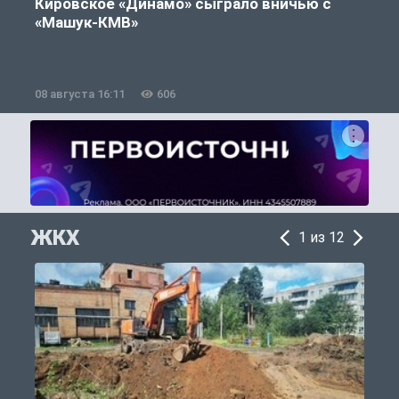
Кировское «Динамо» сыграло вничью с
«Машук-КМВ»
в
08 августа 16:11
606
0
ЖКХ
1 из 12