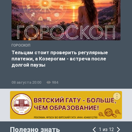
ГОРОСКОП
О
Тельцам стоит проверить регулярные
платежи, а Козерогам - встреча после
долгой паузы
08 августа 20:00
984
0
Полезно знать
1 из 12