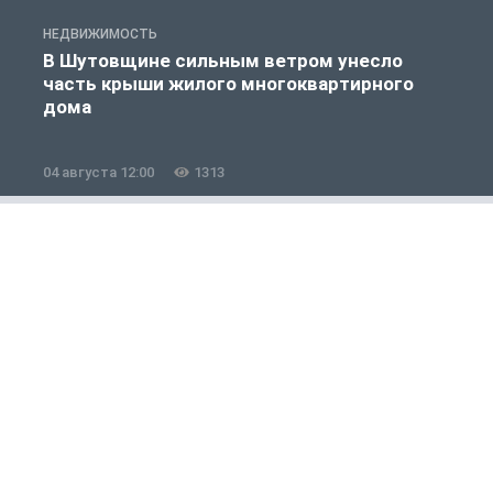
НЕДВИЖИМОСТЬ
Н
В Шутовщине сильным ветром унесло
часть крыши жилого многоквартирного
дома
04 августа 12:00
1313
0
ЖКХ
1 из 12