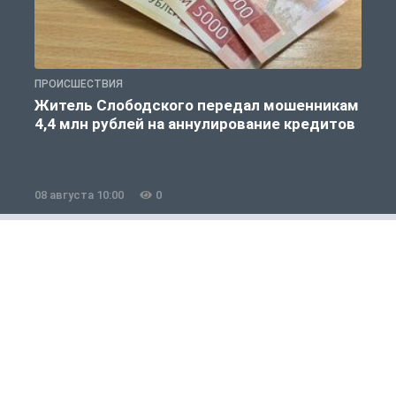
ПРОИСШЕСТВИЯ
О
Житель Слободского передал мошенникам
4,4 млн рублей на аннулирование кредитов
08 августа 10:00
0
0
Полезно знать
1 из 12