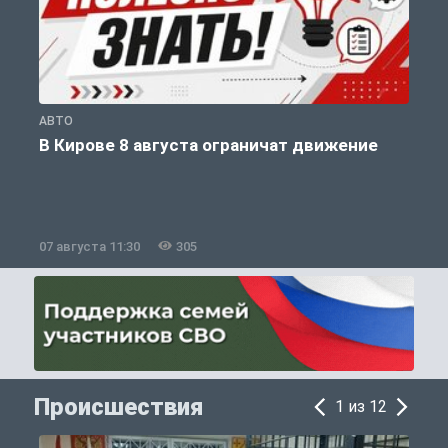
АВТО
П
В Кирове 8 августа ограничат движение
07 августа 11:30
305
0
Происшествия
1 из 12