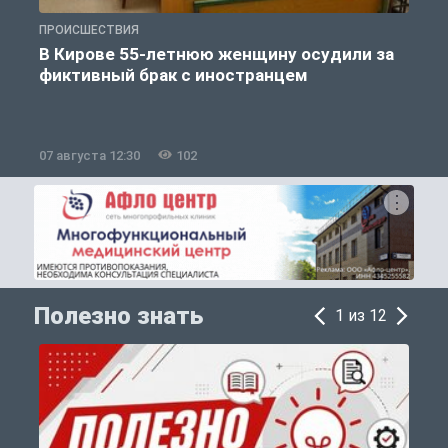
ПРОИСШЕСТВИЯ
П
В Кирове 55-летнюю женщину осудили за
фиктивный брак с иностранцем
07 августа 12:30
102
0
Полезно знать
1 из 12