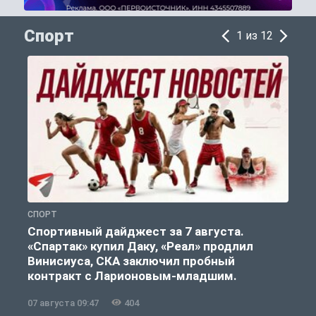
Спорт
1 из 12
СПОРТ
С
Спортивный дайджест за 7 августа.
«Спартак» купил Даку, «Реал» продлил
Винисиуса, СКА заключил пробный
контракт с Ларионовым-младшим.
07 августа 09:47
404
0