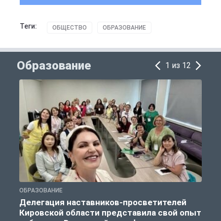
Теги:
ОБЩЕСТВО
ОБРАЗОВАНИЕ
Образование
1 из 12
ОБРАЗОВАНИЕ
О
Делегация наставников-просветителей
Кировской области представила свой опыт