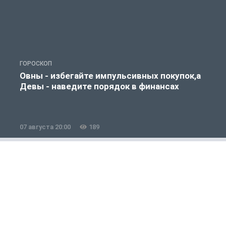
ГОРОСКОП
П
Овны - избегайте импульсивных покупок,а
Девы - наведите порядок в финансах
07 августа 20:00
189
0
Полезно знать
1 из 12