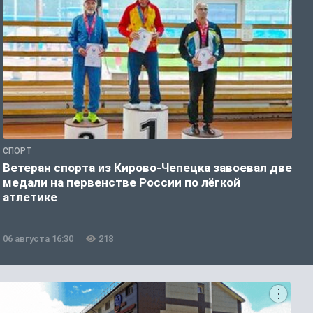
СПОРТ
О
Ветеран спорта из Кирово-Чепецка завоевал две
В
медали на первенстве России по лёгкой
с
атлетике
06 августа 16:30
218
0