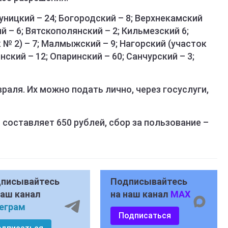
уницкий – 24; Богородский – 8; Верхнекамский
й – 6; Вятскополянский – 2; Кильмезский 6;
к № 2) – 7; Малмыжский – 9; Нагорский (участок
инский – 12; Опаринский – 60; Санчурский – 3;
раля. Их можно подать лично, через госуслуги,
составляет 650 рублей, сбор за пользование –
писывайтесь
Подписывайтесь
наш канал
на наш канал
MAX
еграм
Подписаться