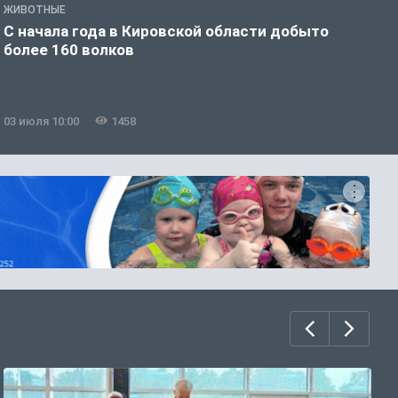
ЖИВОТНЫЕ
Ж
С начала года в Кировской области добыто
В
более 160 волков
у
03 июля 10:00
1458
0