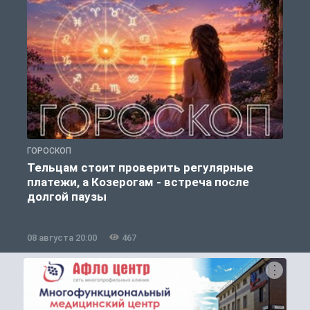
ГОРОСКОП
О
Тельцам стоит проверить регулярные
платежи, а Козерогам - встреча после
долгой паузы
08 августа 20:00
467
0