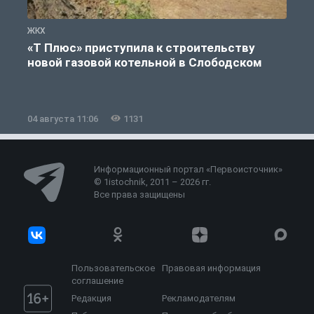
ЖКХ
Ж
«Т Плюс» приступила к строительству
новой газовой котельной в Слободском
04 августа 11:06
1131
0
Информационный портал «Первоисточник»
© 1istochnik, 2011 – 2026 гг.
Все права защищены
Пользовательское
Правовая информация
соглашение
Редакция
Рекламодателям