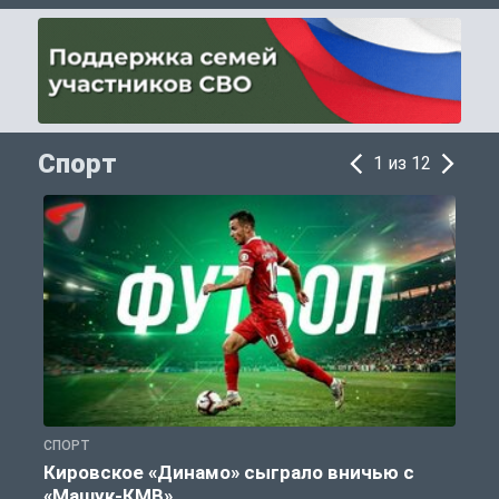
Спорт
1 из 12
СПОРТ
С
Кировское «Динамо» сыграло вничью с
«Машук-КМВ»