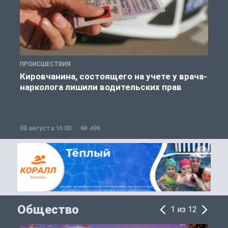
ПРОИСШЕСТВИЯ
П
Кировчанина, состоящего на учете у врача-
нарколога лишили водительских прав
08 августа 16:00
496
0
Общество
1 из 12