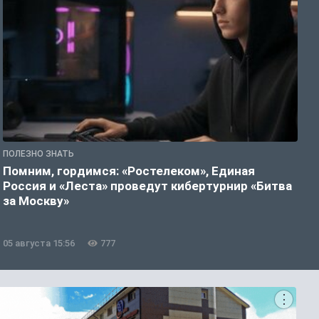
ПОЛЕЗНО ЗНАТЬ
П
Помним, гордимся: «Ростелеком», Единая
А
Россия и «Леста» проведут кибертурнир «Битва
о
за Москву»
05 августа 15:56
777
0