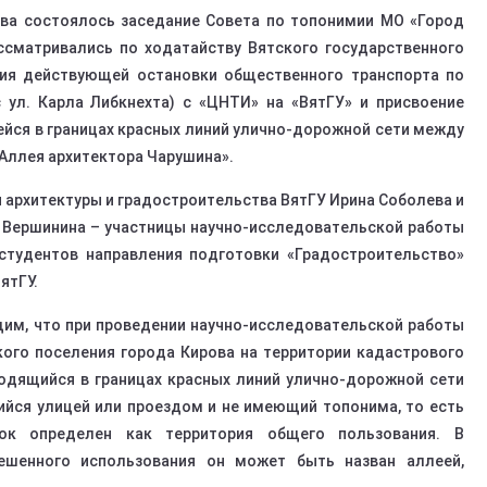
ова состоялось заседание Совета по топонимии МО «Город
ссматривались по ходатайству Вятского государственного
ния действующей остановки общественного транспорта по
 ул. Карла Либкнехта) с «ЦНТИ» на «ВятГУ» и присвоение
йся в границах красных линий улично-дорожной сети между
Аллея архитектора Чарушина».
архитектуры и градостроительства ВятГУ Ирина Соболева и
 Вершинина – участницы научно-исследовательской работы
студентов направления подготовки «Градостроительство»
ятГУ.
им, что при проведении научно-исследовательской работы
кого поселения города Кирова на территории кадастрового
одящийся в границах красных линий улично-дорожной сети
щийся улицей или проездом и не имеющий топонима, то есть
ок определен как территория общего пользования. В
ешенного использования он может быть назван аллеей,