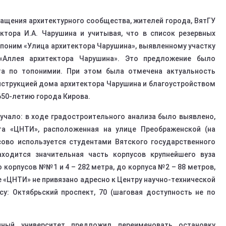
ащения архитектурного сообщества, жителей города, ВятГУ
ктора И.А. Чарушина и учитывая, что в список резервных
поним «Улица архитектора Чарушина», выявленному участку
«Аллея архитектора Чарушина». Это предложение было
а по топонимии. При этом была отмечена актуальность
нструкцией дома архитектора Чарушина и благоустройством
650-летию города Кирова.
учало: в ходе градостроительного анализа было выявлено,
та «ЦНТИ», расположенная на улице Преображенской (на
ссово используется студентами Вятского государственного
ходится значительная часть корпусов крупнейшего вуза
 корпусов №№1 и 4 – 282 метра, до корпуса №2 – 88 метров,
 «ЦНТИ» не привязано адресно к Центру научно-технической
у: Октябрьский проспект, 70 (шаговая доступность не по
нный университет предложил переименовать остановку