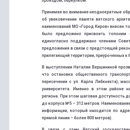
проездом, переулком.
Принимая во внимание неоднократные обр
об увековечении памяти вятского архите
наименований МО «Город Киров» внесен то
было предложено присвоить топоним 
единогласно поддержано членами Совет
предложения в связи с предстоящей реко
прилегающей территории, приуроченных к 
В выступлении Наталии Вершининой прозв
что остановка общественного транспор
пересечении с ул. Карла Либкнехта), ма
университета. Именно в этом районе на
региона. При этом шаговая доступность до
до корпуса №5 – 312 метров.
Наименование
информации, который находится по адрес
прямой линии – более 800 метров).
В связи с этим Вятский государстве