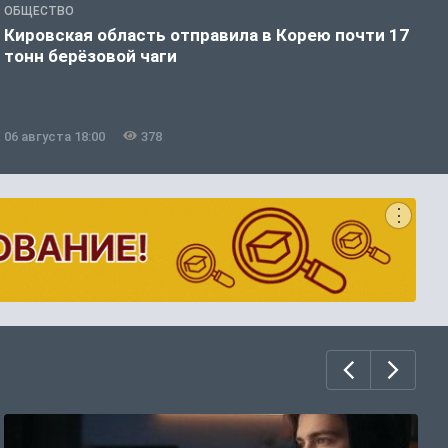
ОБЩЕСТВО
О
Кировская область отправила в Корею почти 17
Д
тонн берёзовой чаги
г
06 августа 18:00
378
0