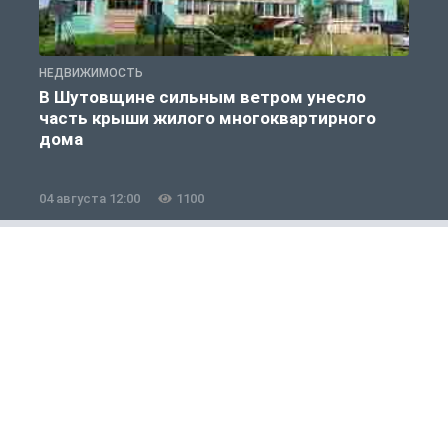
НЕДВИЖИМОСТЬ
Н
В Шутовщине сильным ветром унесло
часть крыши жилого многоквартирного
дома
04 августа 12:00
1100
0
ЖКХ
1 из 12