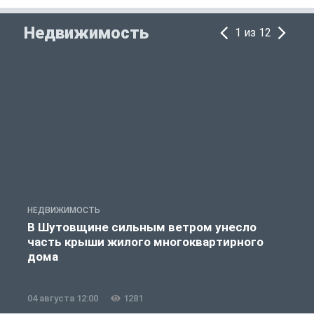
Недвижимость
1 из 12
НЕДВИЖИМОСТЬ
Н
В Шутовщине сильным ветром унесло
часть крыши жилого многоквартирного
дома
04 августа 12:00
1281
0