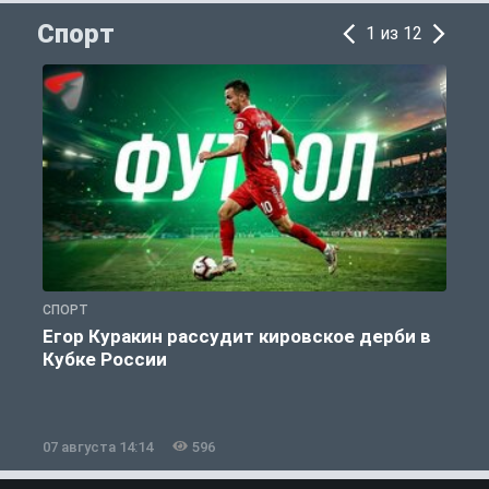
Спорт
1 из 12
СПОРТ
С
Егор Куракин рассудит кировское дерби в
Кубке России
«
07 августа 14:14
596
0