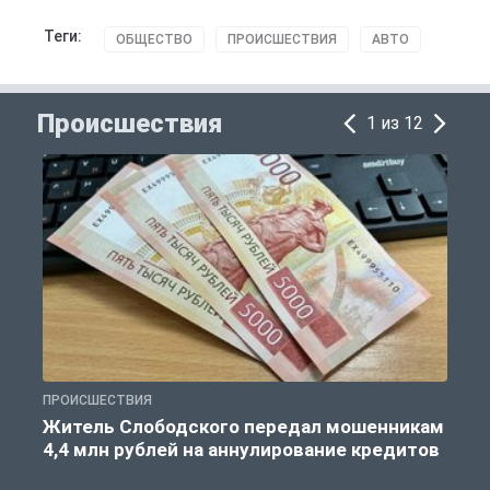
Теги:
ОБЩЕСТВО
ПРОИСШЕСТВИЯ
АВТО
Происшествия
1 из 12
ПРОИСШЕСТВИЯ
П
Житель Слободского передал мошенникам
4,4 млн рублей на аннулирование кредитов