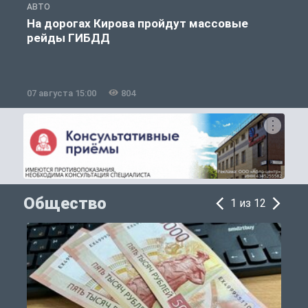
АВТО
А
На дорогах Кирова пройдут массовые
рейды ГИБДД
07 августа 15:00
804
0
Общество
1 из 12