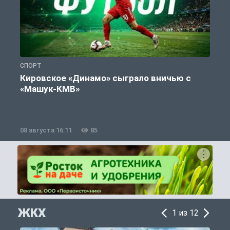
СПОРТ
С
Кировское «Динамо» сыграло вничью с
«Машук-КМВ»
в
08 августа 16:11
85
0
ЖКХ
1 из 12