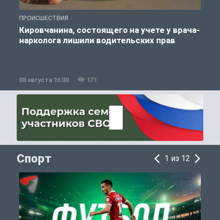
ПРОИСШЕСТВИЯ
П
Кировчанина, состоящего на учете у врача-
нарколога лишили водительских прав
08 августа 16:00
171
0
Спорт
1 из 12