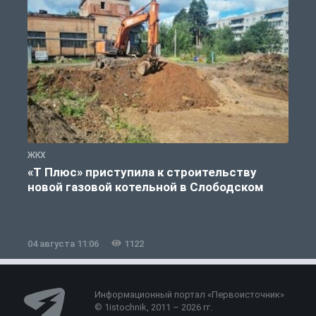
ЖКХ
Ж
«Т Плюс» приступила к строительству
новой газовой котельной в Слободском
04 августа 11:06
1122
0
Информационный портал «Первоисточник»
© 1istochnik, 2011 – 2026 гг.