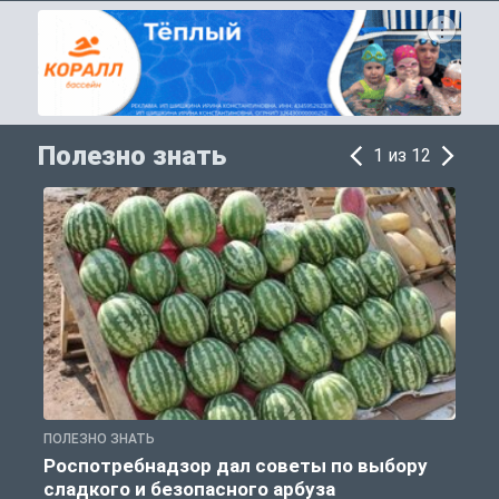
Полезно знать
1 из 12
ПОЛЕЗНО ЗНАТЬ
П
Роспотребнадзор дал советы по выбору
сладкого и безопасного арбуза