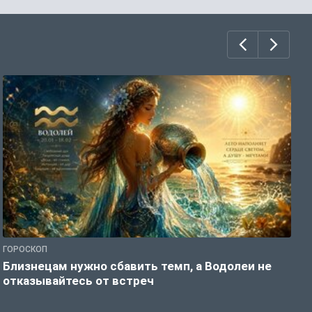
ГОРОСКОП
Г
Близнецам нужно сбавить темп, а Водолеи не
Б
отказывайтесь от встреч
п