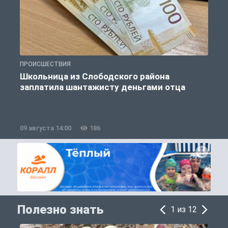
ПРОИСШЕСТВИЯ
А
Школьница из Слободского района
заплатила шантажисту деньгами отца
09 августа 14:00
186
0
Полезно знать
1 из 12