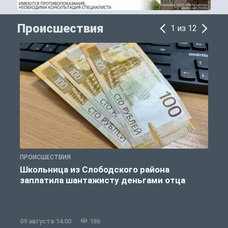
Происшествия
1 из 12
ПРОИСШЕСТВИЯ
П
Школьница из Слободского района
К
заплатила шантажисту деньгами отца
09 августа 14:00
186
0