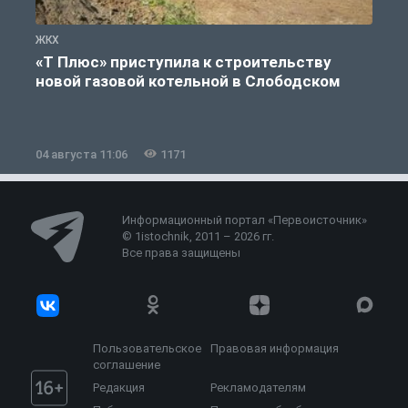
ЖКХ
Ж
«Т Плюс» приступила к строительству
новой газовой котельной в Слободском
04 августа 11:06
1171
0
Информационный портал «Первоисточник»
© 1istochnik, 2011 – 2026 гг.
Все права защищены
Пользовательское
Правовая информация
соглашение
Редакция
Рекламодателям