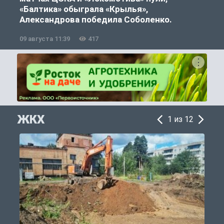
«Балтика» обыграла «Крылья»,
Александрова победила Соболенко.
09 августа 11:39
417
0
ЖКХ
1 из 12