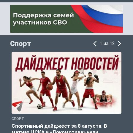
Спорт
1 из 12
СПОРТ
С
Спортивный дайджест за 8 августа. В
матчах ЦСКА и «Локомотива» нули,