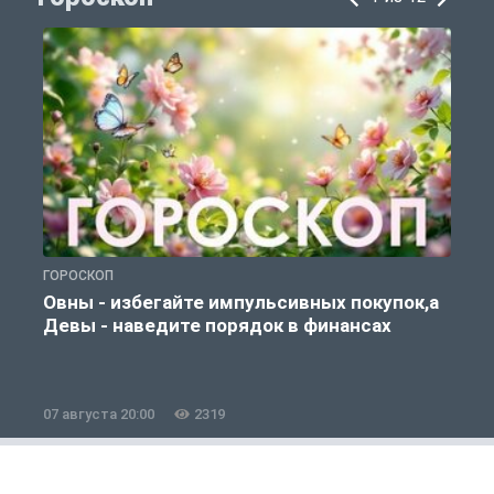
ГОРОСКОП
Г
Овны - избегайте импульсивных покупок,а
Девы - наведите порядок в финансах
07 августа 20:00
2319
0