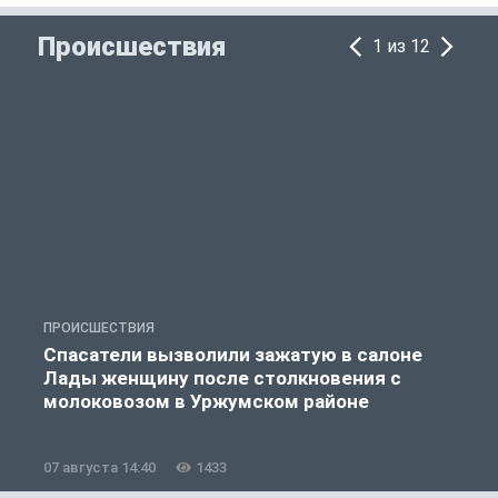
Происшествия
1 из 12
ПРОИСШЕСТВИЯ
П
Спасатели вызволили зажатую в салоне
Лады женщину после столкновения с
молоковозом в Уржумском районе
07 августа 14:40
1433
0