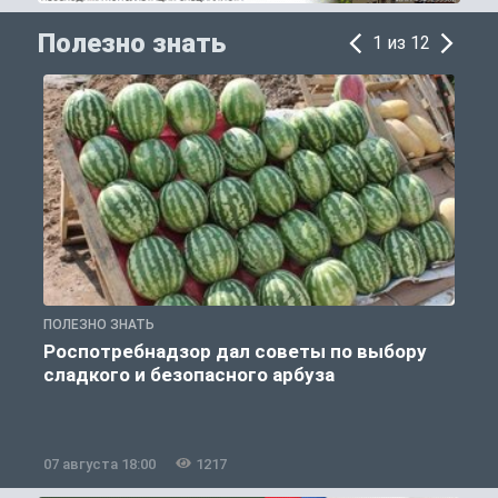
Полезно знать
1 из 12
ПОЛЕЗНО ЗНАТЬ
П
Роспотребнадзор дал советы по выбору
сладкого и безопасного арбуза
07 августа 18:00
1217
0