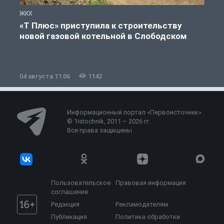
ЖКХ
Ж
«Т Плюс» приступила к строительству
новой газовой котельной в Слободском
04 августа 11:06
1142
0
Информационный портал «Первоисточник»
© 1istochnik, 2011 – 2026 гг.
Все права защищены
Пользовательское
Правовая информация
соглашение
Редакция
Рекламодателям
Публикация
Политика обработки