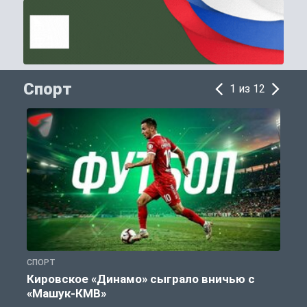
Спорт
1 из 12
СПОРТ
С
Кировское «Динамо» сыграло вничью с
«Машук-КМВ»