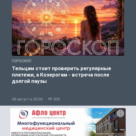
ГОРОСКОП
О
Тельцам стоит проверить регулярные
платежи, а Козерогам - встреча после
долгой паузы
08 августа 20:00
830
0