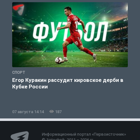
СПОРТ
С
Егор Куракин рассудит кировское дерби в
Кубке России
«
07 августа 14:14
187
0
Информационный портал «Первоисточник»
© 1istochnik, 2011 – 2026 гг.