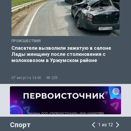
ПРОИСШЕСТВИЯ
П
Спасатели вызволили зажатую в салоне
Лады женщину после столкновения с
молоковозом в Уржумском районе
07 августа 14:40
225
0
Спорт
1 из 12