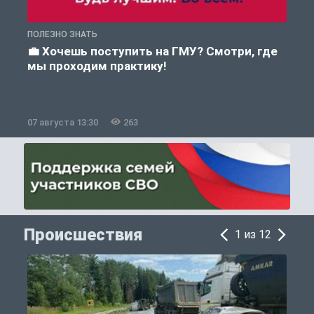
ПОЛЕЗНО ЗНАТЬ
А
💼 Хочешь поступить на ГМУ? Смотри, где
мы проходим практику!
07 августа 13:30
263
0
Происшествия
1 из 12