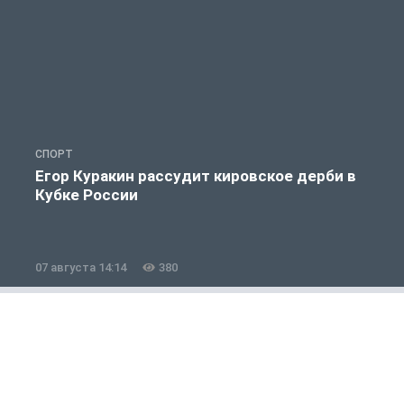
СПОРТ
С
Егор Куракин рассудит кировское дерби в
Кубке России
«
07 августа 14:14
380
0