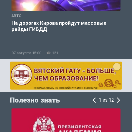
АВТО
О
На дорогах Кирова пройдут массовые
рейды ГИБДД
07 августа 15:00
121
0
Полезно знать
1 из 12