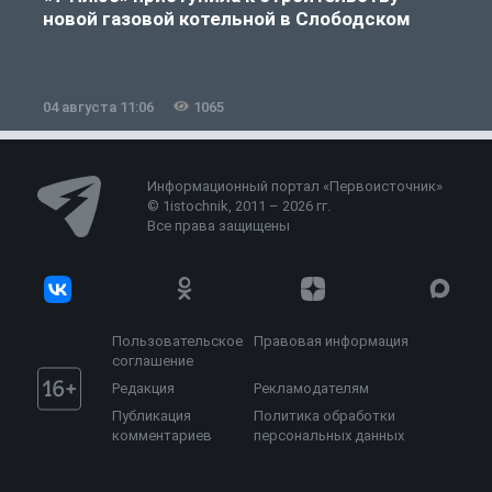
новой газовой котельной в Слободском
04 августа 11:06
1065
0
Информационный портал «Первоисточник»
© 1istochnik, 2011 – 2026 гг.
Все права защищены
Пользовательское
Правовая информация
соглашение
Редакция
Рекламодателям
Публикация
Политика обработки
комментариев
персональных данных