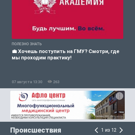
ПОЛЕЗНО ЗНАТЬ
А
💼 Хочешь поступить на ГМУ? Смотри, где
мы проходим практику!
07 августа 13:30
263
0
Происшествия
1 из 12