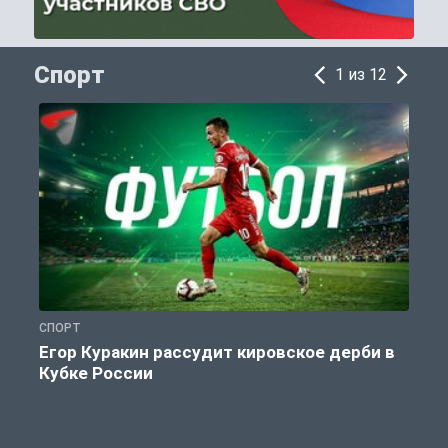
Спорт
1 из 12
СПОРТ
С
Егор Куракин рассудит кировское дерби в
Кубке России
«