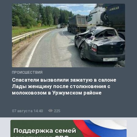
ПРОИСШЕСТВИЯ
П
Спасатели вызволили зажатую в салоне
Лады женщину после столкновения с
молоковозом в Уржумском районе
07 августа 14:40
225
0