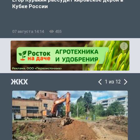
Кубке России
«
07 августа 14:14
455
0
ЖКХ
1 из 12