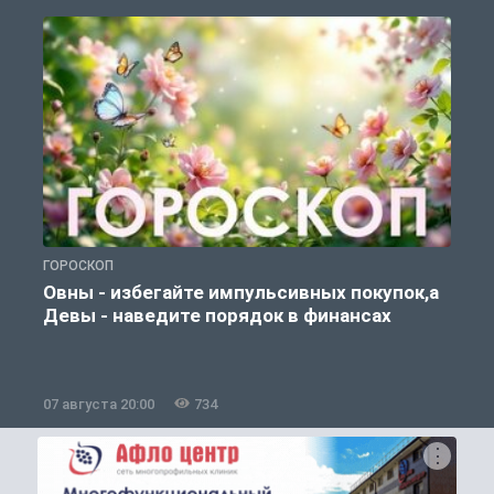
ГОРОСКОП
П
Овны - избегайте импульсивных покупок,а
Девы - наведите порядок в финансах
07 августа 20:00
734
0