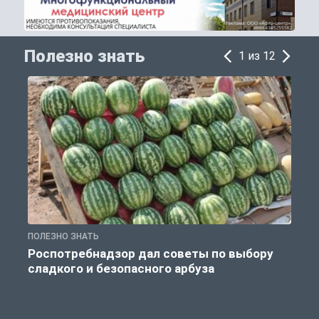
Полезно знать
1 из 12
ПОЛЕЗНО ЗНАТЬ
П
Роспотребнадзор дал советы по выбору
сладкого и безопасного арбуза