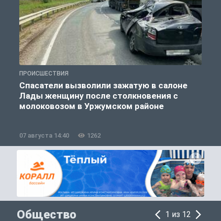
ПРОИСШЕСТВИЯ
П
Спасатели вызволили зажатую в салоне
Лады женщину после столкновения с
молоковозом в Уржумском районе
07 августа 14:40
1262
0
Общество
1 из 12