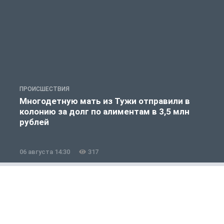
ПРОИСШЕСТВИЯ
П
Многодетную мать из Тужи отправили в
колонию за долг по алиментам в 3,5 млн
рублей
06 августа 14:30
317
0