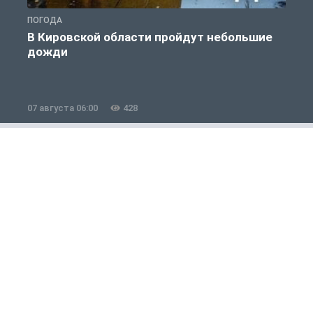
ПОГОДА
Г
В Кировской области пройдут небольшие
дожди
07 августа 06:00
428
0
Полезно знать
1 из 12