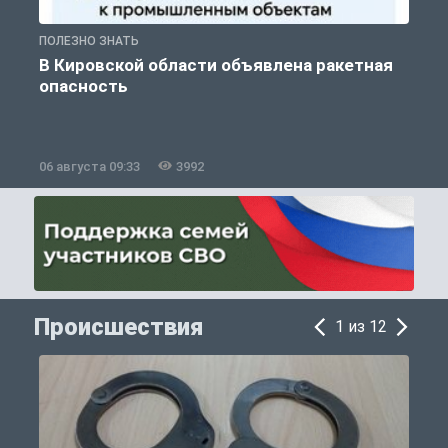
ПОЛЕЗНО ЗНАТЬ
Т
В Кировской области объявлена ракетная
опасность
06 августа 09:33
3992
0
Происшествия
1 из 12