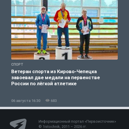
СПОРТ
С
Ветеран спорта из Кирово-Чепецка
завоевал две медали на первенстве
России по лёгкой атлетике
06 августа 16:30
683
0
Информационный портал «Первоисточник»
© 1istochnik, 2011 – 2026 гг.