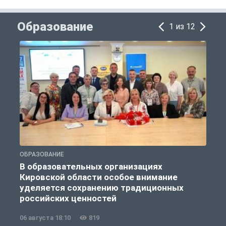
Образование
1 из 12
ОБРАЗОВАНИЕ
О
В образовательных организациях
Кировской области особое внимание
уделяется сохранению традиционных
российских ценностей
06 августа 18:10
819
0