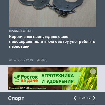
ПРОИСШЕСТВИЯ
П
Кировчанка принуждала свою
несовершеннолетнюю сестру употреблять
к
наркотики
06 августа 17:15
694
0
Спорт
1 из 12