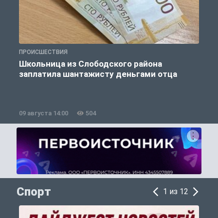
ПРОИСШЕСТВИЯ
П
Школьница из Слободского района
К
заплатила шантажисту деньгами отца
09 августа 14:00
504
0
Спорт
1 из 12