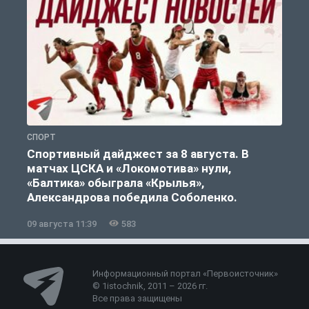
СПОРТ
С
Спортивный дайджест за 8 августа. В
матчах ЦСКА и «Локомотива» нули,
«Балтика» обыграла «Крылья»,
Александрова победила Соболенко.
09 августа 11:39
583
0
Информационный портал «Первоисточник»
© 1istochnik, 2011 – 2026 гг.
Все права защищены