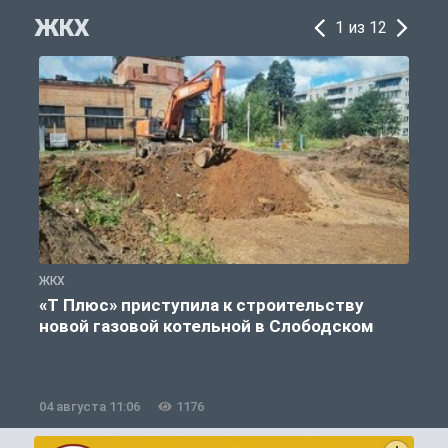
ЖКХ
1 из 12
ЖКХ
Ж
«Т Плюс» приступила к строительству
новой газовой котельной в Слободском
04 августа 11:06
1176
0