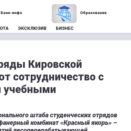
Банк-инфо
Образование
ОТА
ЭКСКЛЮЗИВ
БИЗНЕС
ряды Кировской
ют сотрудничество с
и учебными
онального штаба студенческих отрядов
 фанерный комбинат «Красный якорь» –
иятий лесоперерабатывающей