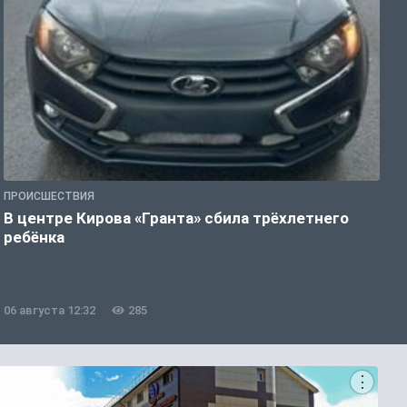
ПРОИСШЕСТВИЯ
П
В центре Кирова «Гранта» сбила трёхлетнего
В
ребёнка
е
06 августа 12:32
285
0