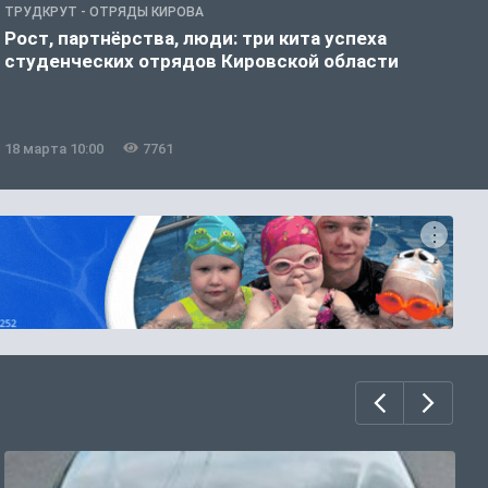
ТРУДКРУТ - ОТРЯДЫ КИРОВА
И
Рост, партнёрства, люди: три кита успеха
К
студенческих отрядов Кировской области
т
18 марта 10:00
7761
1