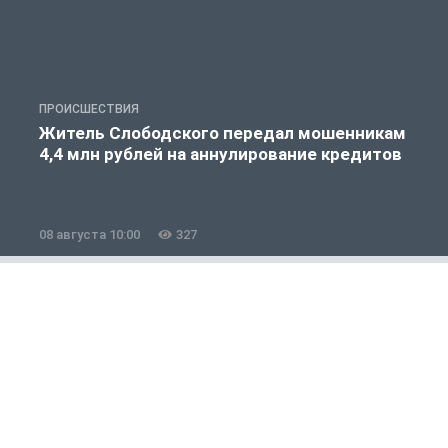
ПРОИСШЕСТВИЯ
П
Житель Слободского передал мошенникам
4,4 млн рублей на аннулирование кредитов
08 августа 10:00
327
0
Авто
1 из 12