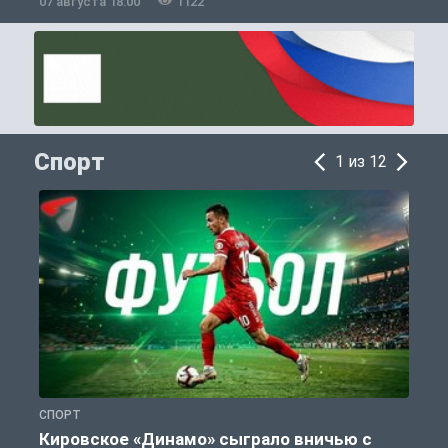
07 августа 18:00
1122
0
Спорт
1 из 12
СПОРТ
С
Кировское «Динамо» сыграло вничью с