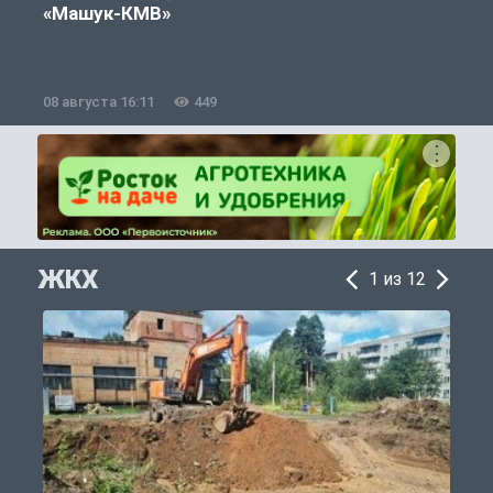
«Машук-КМВ»
в
08 августа 16:11
449
0
ЖКХ
1 из 12