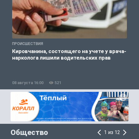
ПРОИСШЕСТВИЯ
П
Кировчанина, состоящего на учете у врача-
нарколога лишили водительских прав
08 августа 16:00
521
0
Общество
1 из 12