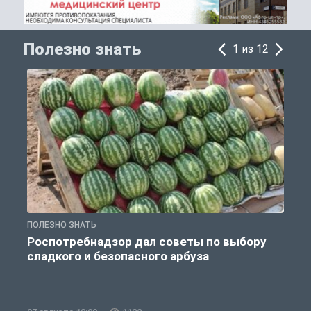
Полезно знать
1 из 12
ПОЛЕЗНО ЗНАТЬ
П
Роспотребнадзор дал советы по выбору
сладкого и безопасного арбуза