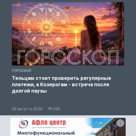
ГОРОСКОП
О
Тельцам стоит проверить регулярные
платежи, а Козерогам - встреча после
долгой паузы
08 августа 20:00
598
0