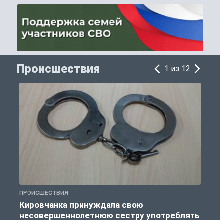
Происшествия
1 из 12
ПРОИСШЕСТВИЯ
П
Кировчанка принуждала свою
несовершеннолетнюю сестру употреблять
к