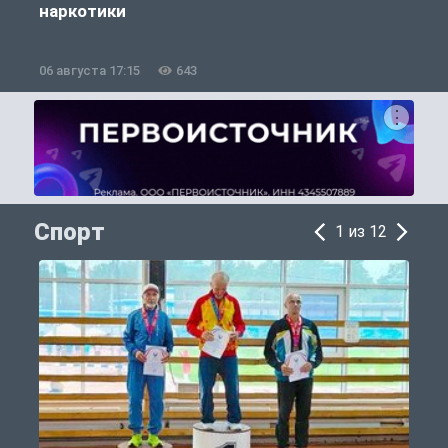
наркотики
06 августа 17:15
643
0
Спорт
1 из 12