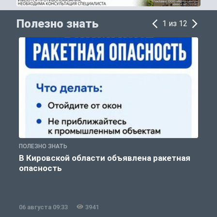
Полезно знать
1 из 12
ПОЛЕЗНО ЗНАТЬ
Т
В Кировской области объявлена ракетная
опасность
06 августа 09:33
3941
0