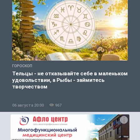
ГОРОСКОП
О
Тельцы - не отказывайте себе в маленьком
удовольствии, а Рыбы - займитесь
творчеством
06 августа 20:00
967
0