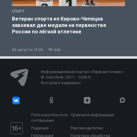
СПОРТ
С
Ветеран спорта из Кирово-Чепецка
завоевал две медали на первенстве
России по лёгкой атлетике
06 августа 16:30
644
0
Информационный портал «Первоисточник»
© 1istochnik, 2011 – 2026 гг.
Все права защищены
Пользовательское
Правовая информация
соглашение
Редакция
Рекламодателям
Публикация
Политика обработки