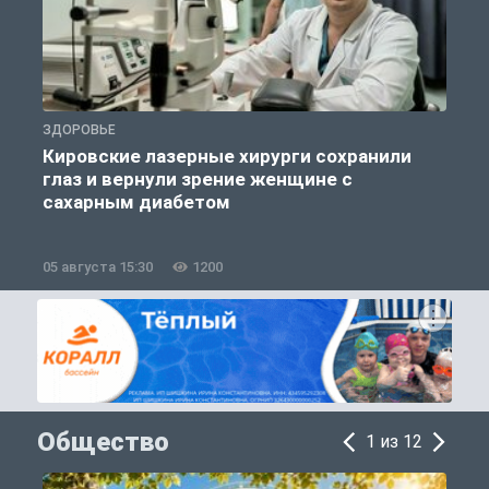
ЗДОРОВЬЕ
П
Кировские лазерные хирурги сохранили
глаз и вернули зрение женщине с
сахарным диабетом
05 августа 15:30
1200
0
Общество
1 из 12