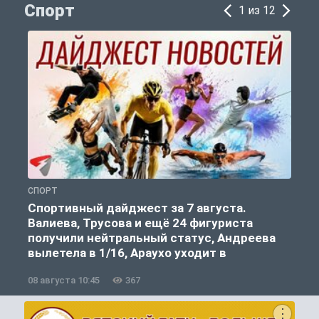
Спорт
1 из 12
СПОРТ
С
Спортивный дайджест за 7 августа.
Валиева, Трусова и ещё 24 фигуриста
получили нейтральный статус, Андреева
вылетела в 1/16, Араухо уходит в
«Ливерпуль»
08 августа 10:45
367
0