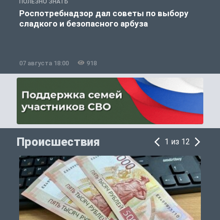
ПОЛЕЗНО ЗНАТЬ
П
Роспотребнадзор дал советы по выбору
сладкого и безопасного арбуза
07 августа 18:00
918
0
Происшествия
1 из 12