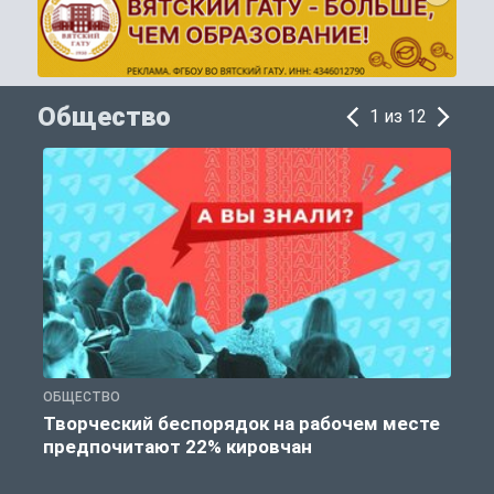
Общество
1 из 12
ОБЩЕСТВО
П
Творческий беспорядок на рабочем месте
предпочитают 22% кировчан