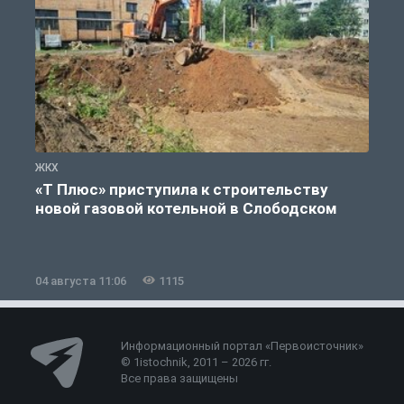
ЖКХ
Ж
«Т Плюс» приступила к строительству
новой газовой котельной в Слободском
04 августа 11:06
1115
0
Информационный портал «Первоисточник»
© 1istochnik, 2011 – 2026 гг.
Все права защищены