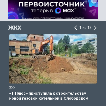
ЖКХ
1 из 12
ЖКХ
Ж
«Т Плюс» приступила к строительству
новой газовой котельной в Слободском