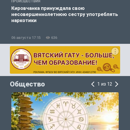
ПРОИСШЕСТВИЯ
П
Кировчанка принуждала свою
несовершеннолетнюю сестру употреблять
к
наркотики
06 августа 17:15
636
0
Общество
1 из 12