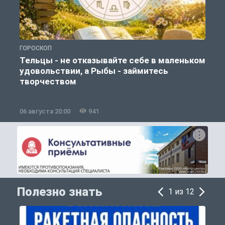
ГОРОСКОП
О
Тельцы - не отказывайте себе в маленьком
удовольствии, а Рыбы - займитесь
творчеством
06 августа 20:00
941
0
Полезно знать
1 из 12