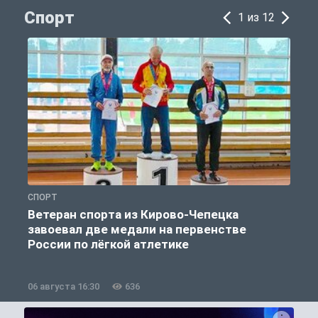
Спорт
1 из 12
СПОРТ
С
Ветеран спорта из Кирово-Чепецка
завоевал две медали на первенстве
России по лёгкой атлетике
06 августа 16:30
636
0