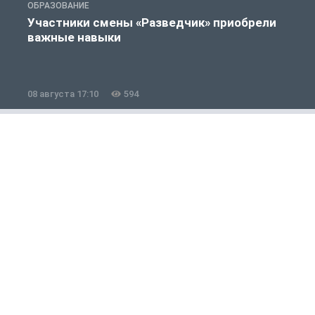
ОБРАЗОВАНИЕ
О
Участники смены «Разведчик» приобрели
важные навыки
08 августа 17:10
594
0
Общество
1 из 12