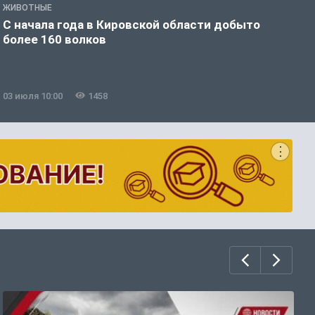
ЖИВОТНЫЕ
Ж
С начала года в Кировской области добыто
В
более 160 волков
у
03 июля 10:00
1458
0