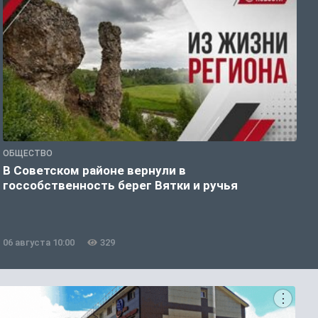
ОБЩЕСТВО
П
В Советском районе вернули в
В
госсобственность берег Вятки и ручья
о
06 августа 10:00
329
0