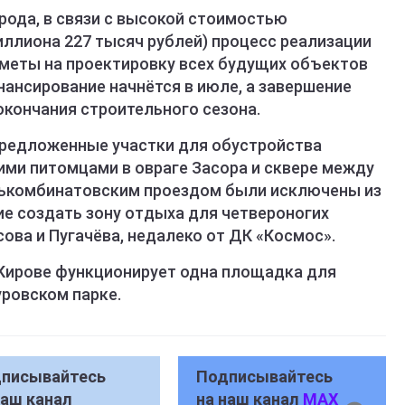
рода, в связи с высокой стоимостью
иллиона 227 тысяч рублей) процесс реализации
Сметы на проектировку всех будущих объектов
нансирование начнётся в июле, а завершение
окончания строительного сезона.
 предложенные участки для обустройства
ми питомцами в овраге Засора и сквере между
елькомбинатовским проездом были исключены из
ие создать зону отдыха для четвероногих
сова и Пугачёва, недалеко от ДК «Космос».
 Кирове функционирует одна площадка для
ровском парке.
писывайтесь
Подписывайтесь
наш канал
на наш канал
MAX