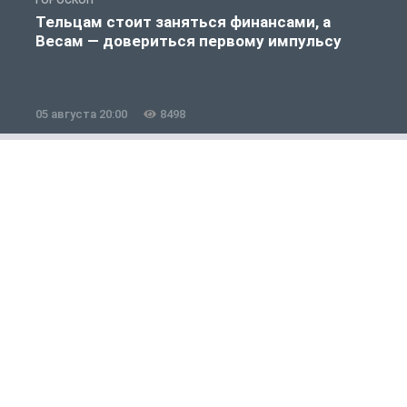
ГОРОСКОП
Г
Тельцам стоит заняться финансами, а
Весам — довериться первому импульсу
05 августа 20:00
8498
0
Общество
1 из 12