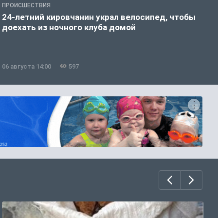
ПРОИСШЕСТВИЯ
П
24-летний кировчанин украл велосипед, чтобы
В
доехать из ночного клуба домой
р
06 августа 14:00
597
0