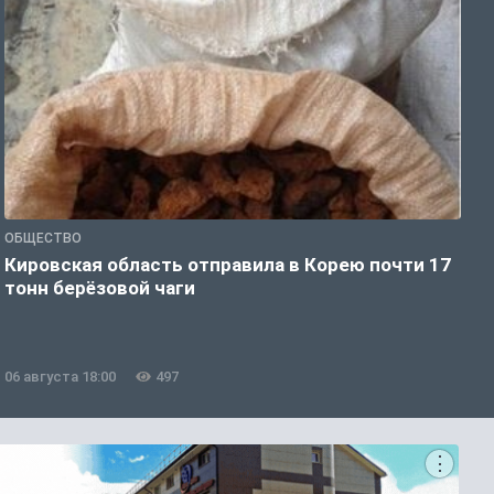
ОБЩЕСТВО
О
Кировская область отправила в Корею почти 17
Д
тонн берёзовой чаги
г
06 августа 18:00
497
0