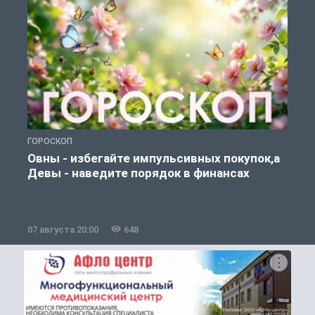
ГОРОСКОП
П
Овны - избегайте импульсивных покупок,а
Девы - наведите порядок в финансах
07 августа 20:00
648
0