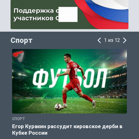
Спорт
1 из 12
СПОРТ
С
Егор Куракин рассудит кировское дерби в
Кубке России
«