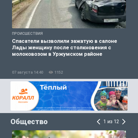
ПРОИСШЕСТВИЯ
П
Спасатели вызволили зажатую в салоне
Лады женщину после столкновения с
молоковозом в Уржумском районе
07 августа 14:40
1152
0
Общество
1 из 12