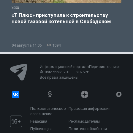
ЖКХ
Ж
«Т Плюс» приступила к строительству
новой газовой котельной в Слободском
04 августа 11:06
1094
0
Информационный портал «Первоисточник»
© 1istochnik, 2011 – 2026 гг.
Все права защищены
Пользовательское
Правовая информация
соглашение
Редакция
Рекламодателям
Публикация
Политика обработки