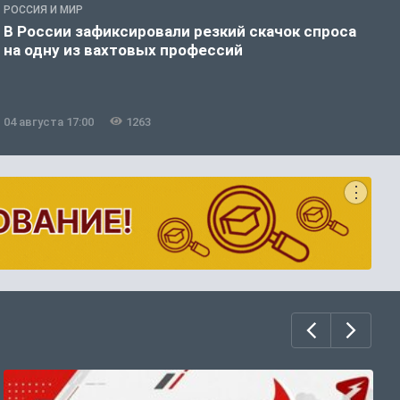
РОССИЯ И МИР
Г
В России зафиксировали резкий скачок спроса
Д
на одну из вахтовых профессий
б
04 августа 17:00
1263
0