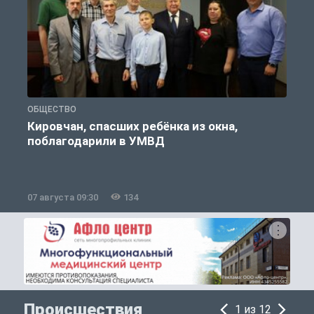
ОБЩЕСТВО
Р
Кировчан, спасших ребёнка из окна,
поблагодарили в УМВД
07 августа 09:30
134
0
Происшествия
1 из 12