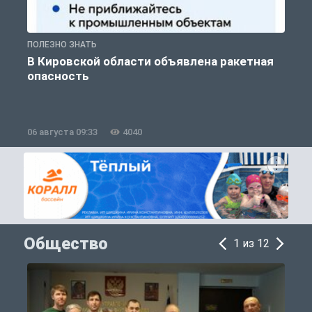
ПОЛЕЗНО ЗНАТЬ
Т
В Кировской области объявлена ракетная
опасность
06 августа 09:33
4040
0
Общество
1 из 12