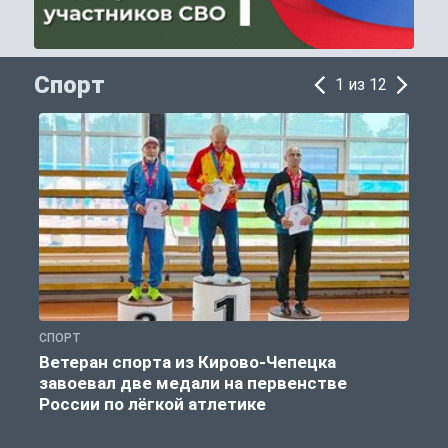
Спорт
1 из 12
СПОРТ
С
Ветеран спорта из Кирово-Чепецка
завоевал две медали на первенстве
России по лёгкой атлетике