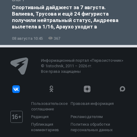
Спортивный дайджест за 7 августа.
Валиева, Трусова и ещё 24 фигуриста
получили нейтральный статус, Андреева
вылетела в 1/16, Араухо уходит в
«Ливерпуль»
08 августа 10:45
367
0
Информационный портал «Первоисточник»
© 1istochnik, 2011 – 2026 гг.
Все права защищены
Пользовательское
Правовая информация
соглашение
Редакция
Рекламодателям
Публикация
Политика обработки
комментариев
персональных данных