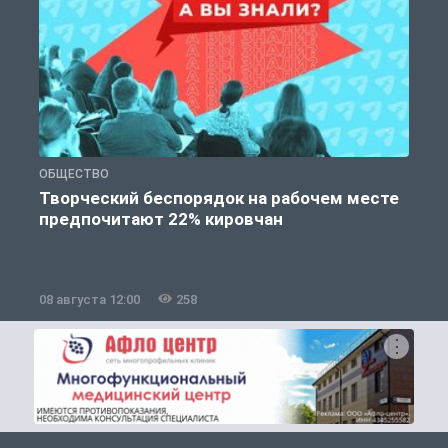
ОБЩЕСТВО
П
Творческий беспорядок на рабочем месте
предпочитают 22% кировчан
08 августа 12:00
258
0