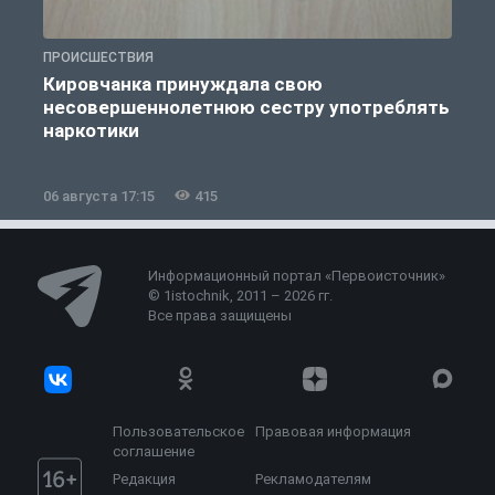
ПРОИСШЕСТВИЯ
П
Кировчанка принуждала свою
несовершеннолетнюю сестру употреблять
к
наркотики
06 августа 17:15
415
0
Информационный портал «Первоисточник»
© 1istochnik, 2011 – 2026 гг.
Все права защищены
Пользовательское
Правовая информация
соглашение
Редакция
Рекламодателям