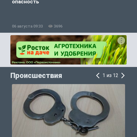
опасность
06 августа 09:33
3696
0
Происшествия
1 из 12