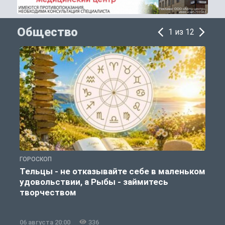
Общество
1 из 12
ГОРОСКОП
О
Тельцы - не отказывайте себе в маленьком
удовольствии, а Рыбы - займитесь
творчеством
06 августа 20:00
336
0