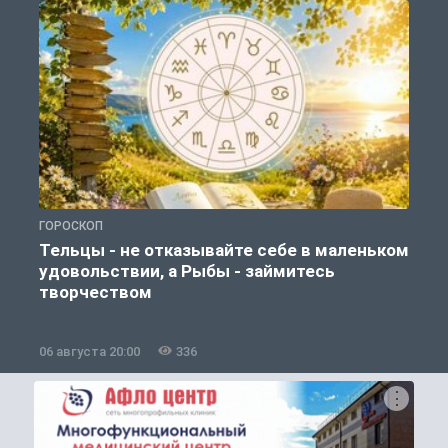
ГОРОСКОП
Г
Тельцы - не отказывайте себе в маленьком
удовольствии, а Рыбы - займитесь
творчеством
06 августа 20:00
336
0