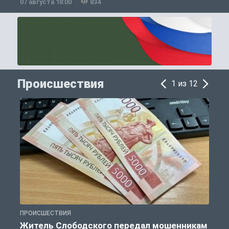
07 августа 18:00
834
0
Происшествия
1 из 12
ПРОИСШЕСТВИЯ
П
Житель Слободского передал мошенникам