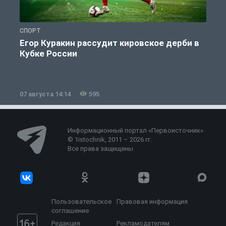
СПОРТ
С
Егор Куракин рассудит кировское дерби в
Кубке России
«
07 августа 14:14
595
0
Информационный портал «Первоисточник»
© 1istochnik, 2011 – 2026 гг.
Все права защищены
Пользовательское
Правовая информация
соглашение
Редакция
Рекламодателям