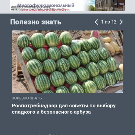
Полезно знать
1 из 12
ПОЛЕЗНО ЗНАТЬ
П
Роспотребнадзор дал советы по выбору
сладкого и безопасного арбуза