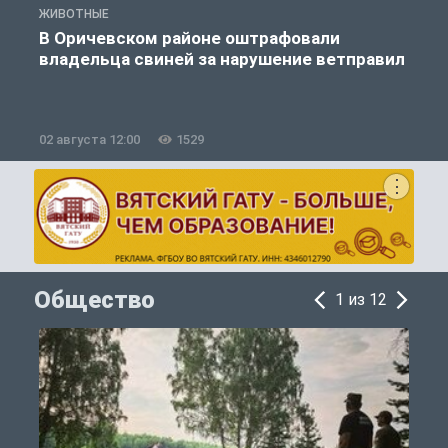
ЖИВОТНЫЕ
Ж
В Оричевском районе оштрафовали
владельца свиней за нарушение ветправил
02 августа 12:00
1529
2
Общество
1 из 12