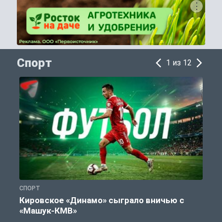
Спорт
1 из 12
СПОРТ
С
Кировское «Динамо» сыграло вничью с
«Машук-КМВ»