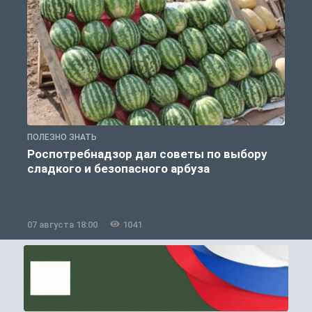
ПОЛЕЗНО ЗНАТЬ
П
Роспотребнадзор дал советы по выбору
сладкого и безопасного арбуза
07 августа 18:00
1041
0