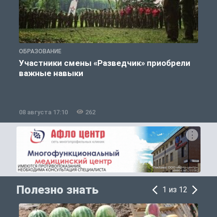
ОБРАЗОВАНИЕ
П
Участники смены «Разведчик» приобрели
К
важные навыки
08 августа 17:10
262
0
Полезно знать
1 из 12