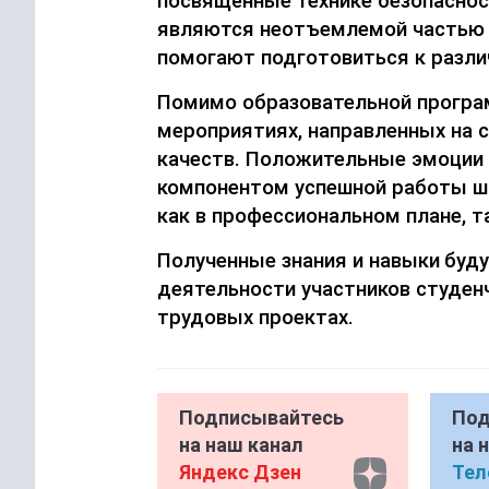
посвящённые технике безопаснос
являются неотъемлемой частью 
помогают подготовиться
к разли
Помимо образовательной прогр
мероприятиях, направле
нных на 
качеств. Положительные эмоции
компонентом успешной работы шк
как в профессиональном плане, та
Полученные знания и навыки
буду
деятельности участников
студен
трудовых проектах
.
Подписывайтесь
Под
на наш канал
на 
Яндекс Дзен
Тел