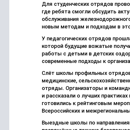
Для студенческих отрядов прово
где ребята
смогли обсудить акту
обслуживания железнодорожного
новым методам и подходам в это
У п
едагогически
х
отряд
ов
прошл
которой
будущие вожатые получи
работы с детьми
в детских оздо
современные подходы к организа
Слёт школы профильных отрядо
медицинские, сельскохозяйствен
отряды.
Организаторы и команд
и рассказа
ли
о лучших практиках 
готовились к рейтинговым мероп
Всероссийских и межрегиональны
Выездные школы по направлени