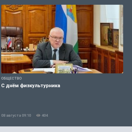
ОБЩЕСТВО
П
С днём физкультурника
8
08 августа 09:10
404
0