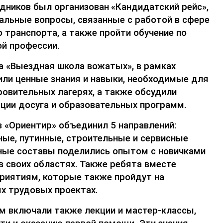
дников был организован
«Кандидатский рейс»
,
альные вопросы, связанные с работой в сфере
 транспорта
, а также пройти обучение по
й профессии.
а
«Выездная школа вожатых»
, в
рамках
ли ценные знания и навыки, необходимые для
ровительных лагерях
, а также обсудили
ции досуга и образовательных программ.
в «Ориентир» объединил
5 направлений:
ные, путинные, строительные и сервисные
ные составы
подели
лись
опытом с
новичками
в своих областях.
Также ребята вместе
риятиям, которые также пройдут на
х трудовых проектах.
ям
включали
также
лекции и мастер-классы,