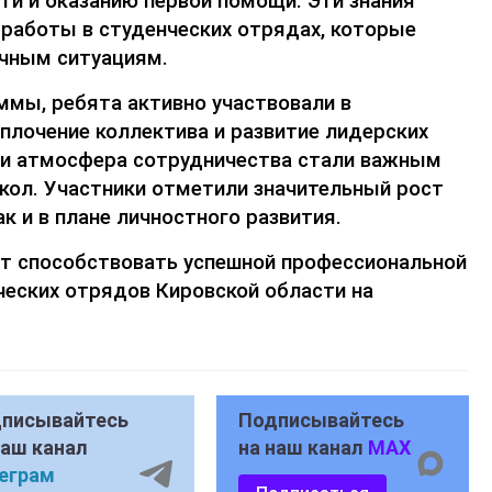
ти и оказанию первой помощи. Эти знания
работы в студенческих отрядах, которые
чным ситуациям.
аммы,
ребята
активно участвовали в
сплочение коллектива и развитие лидерских
 и атмосфера сотрудничества стали важным
ол. Участники отметили значительный рост
к и в плане личностного развития.
т способствовать успешной профессиональной
ческих отрядов Кировской области на
писывайтесь
Подписывайтесь
наш канал
на наш канал
MAX
еграм