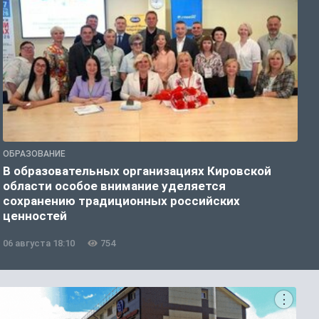
ОБРАЗОВАНИЕ
О
В образовательных организациях Кировской
К
области особое внимание уделяется
т
сохранению традиционных российских
ценностей
06 августа 18:10
754
0