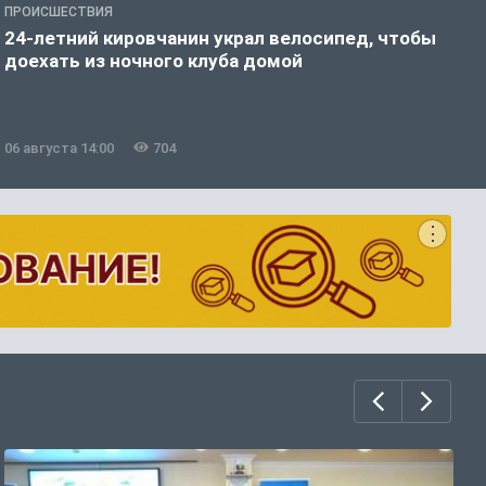
ПРОИСШЕСТВИЯ
П
24-летний кировчанин украл велосипед, чтобы
В
доехать из ночного клуба домой
р
06 августа 14:00
704
0