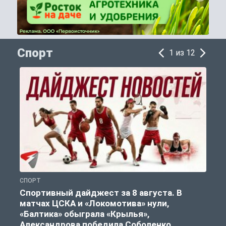
Спорт
1 из 12
СПОРТ
С
Спортивный дайджест за 8 августа. В
матчах ЦСКА и «Локомотива» нули,
«Балтика» обыграла «Крылья»,
Александрова победила Соболенко.