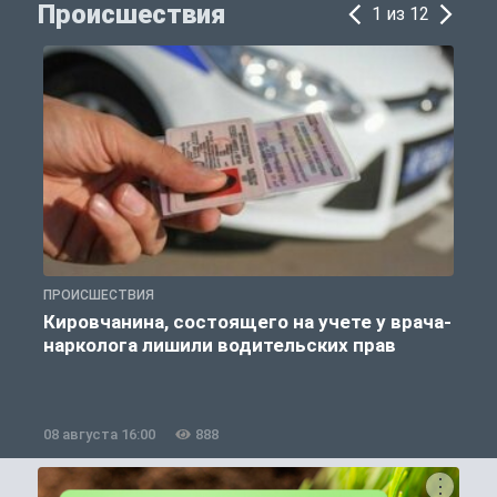
Происшествия
1 из 12
ПРОИСШЕСТВИЯ
П
Кировчанина, состоящего на учете у врача-
нарколога лишили водительских прав
08 августа 16:00
888
0