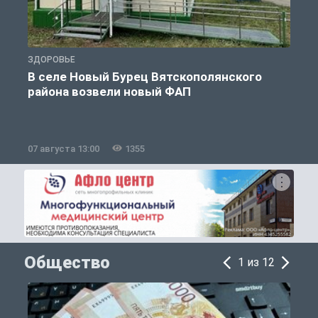
ЗДОРОВЬЕ
З
В селе Новый Бурец Вятскополянского
района возвели новый ФАП
07 августа 13:00
1355
0
Общество
1 из 12