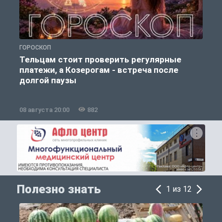
ГОРОСКОП
О
Тельцам стоит проверить регулярные
платежи, а Козерогам - встреча после
долгой паузы
08 августа 20:00
882
0
Полезно знать
1 из 12