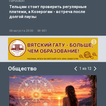
ГОРОСКОП
Г
Тельцам стоит проверить регулярные
платежи, а Козерогам - встреча после
долгой паузы
08 августа 20:00
881
0
Общество
1 из 12