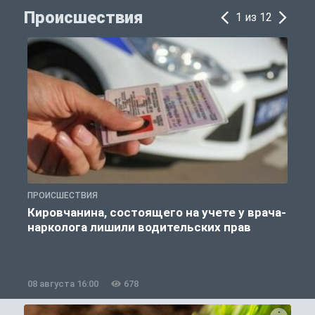
Происшествия
1 из 12
ПРОИСШЕСТВИЯ
П
Кировчанина, состоящего на учете у врача-
нарколога лишили водительских прав
08 августа 16:00
678
0