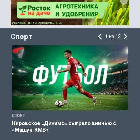
Спорт
1 из 12
СПОРТ
С
Кировское «Динамо» сыграло вничью с
«Машук-КМВ»