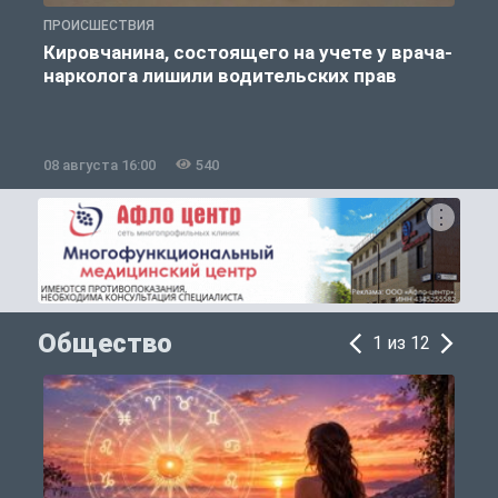
ПРОИСШЕСТВИЯ
А
Кировчанина, состоящего на учете у врача-
нарколога лишили водительских прав
08 августа 16:00
540
0
Общество
1 из 12