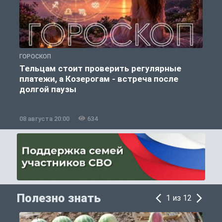
ГОРОСКОП
О
Тельцам стоит проверить регулярные
платежи, а Козерогам - встреча после
долгой паузы
08 августа 20:00
634
0
Полезно знать
1 из 12