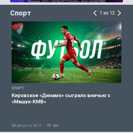
Спорт
1 из 12
СПОРТ
С
Кировское «Динамо» сыграло вничью с
«Машук-КМВ»
в
08 августа 16:11
466
0