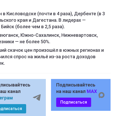
 Кисловодске (почти в 4 раза), Дербенте (в 3
льского края и Дагестана. В лидерах —
Бийск (более чем в 2,5 раза).
еюганск, Южно-Сахалинск, Нижневартовск,
езники — не более 50%.
ий скачок цен произошёл в южных регионах и
ился спрос на жильё из-за роста доходов
к.
писывайтесь
Подписывайтесь
наш канал
на наш канал
MAX
еграм
Подписаться
одписаться