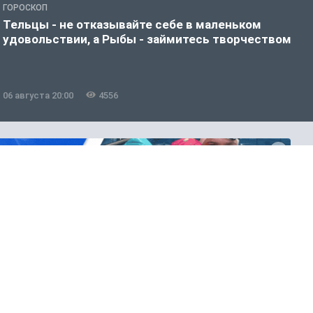
ГОРОСКОП
Г
Тельцы - не отказывайте себе в маленьком
Б
удовольствии, а Рыбы - займитесь творчеством
о
06 августа 20:00
4556
0