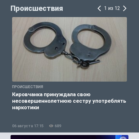
Происшествия
1 из 12
ПРОИСШЕСТВИЯ
П
Кировчанка принуждала свою
несовершеннолетнюю сестру употреблять
к
наркотики
06 августа 17:15
689
0