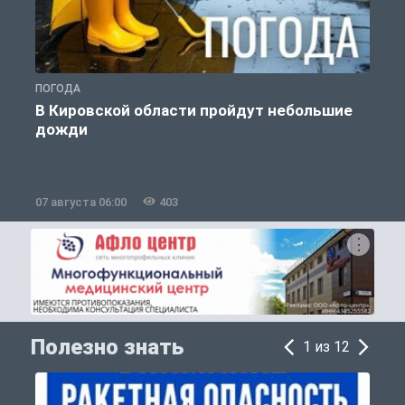
ПОГОДА
Г
В Кировской области пройдут небольшие
дожди
07 августа 06:00
403
0
Полезно знать
1 из 12