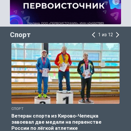
Спорт
1 из 12
СПОРТ
С
Ветеран спорта из Кирово-Чепецка
завоевал две медали на первенстве
России по лёгкой атлетике